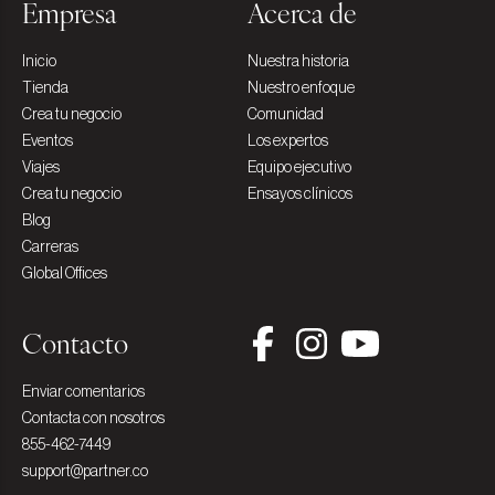
Empresa
Acerca de
Inicio
Nuestra historia
Tienda
Nuestro enfoque
Crea tu negocio
Comunidad
Eventos
Los expertos
Viajes
Equipo ejecutivo
Crea tu negocio
Ensayos clínicos
Blog
Carreras
Global Offices
Contacto
Enviar comentarios
Contacta con nosotros
855-462-7449
support@partner.co