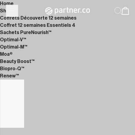
Home
Shop
Coffrets Découverte 12 semaines
Coffret 12 semaines Essentiels 4
Sachets PureNourish™
Optimal-V™
Optimal-M™
Moa®
Beauty Boost™
Biopro-Q™
Renew™