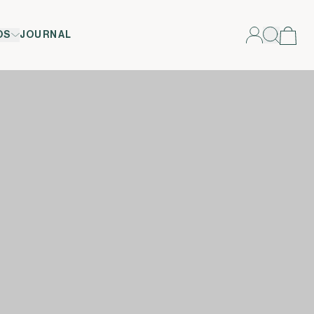
OS
JOURNAL