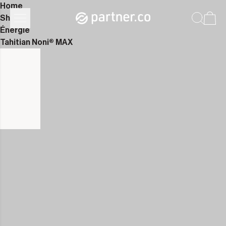
Home
Shop
Énergie
Tahitian Noni® MAX