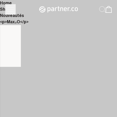
Home
Shop
Nouveautés
<p>Max₂O</p>