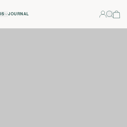
OS
JOURNAL