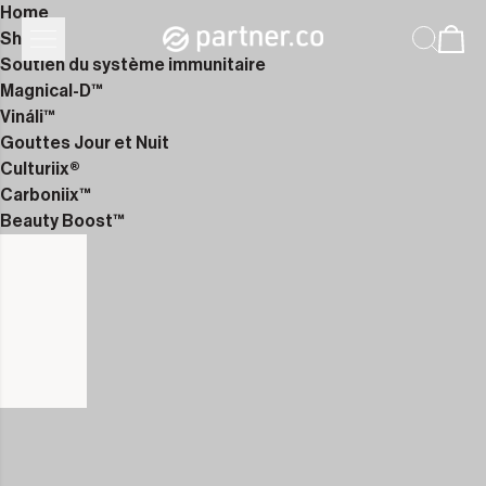
Home
Shop
Soutien du système immunitaire
Magnical-D™
Vináli™
Gouttes Jour et Nuit
Culturiix®
Carboniix™
Beauty Boost™