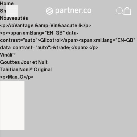
Home
Shop
Nouveautés
<p>AbVantage &amp; Vin&aacute;li</p>
<p><span xml:lang="EN-GB" data-
contrast="auto">Glicotrol</span><span xml:lang="EN-GB"
data-contrast="auto">&trade;</span></p>
Vináli™
Gouttes Jour et Nuit
Tahitian Noni® Original
<p>Max₂O</p>