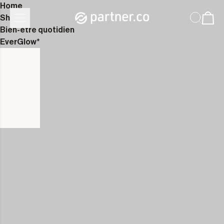
Home
Shop
Bien-être quotidien
EverGlow*