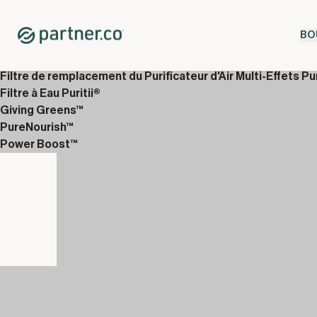
Home
Shop
BO
WellTech
Purificateur d’Air Multi-Effets Puritii®
Filtre de remplacement du Purificateur d'Air Multi-Effets Pur
Filtre à Eau Puritii®
Giving Greens™
PureNourish™
Power Boost™