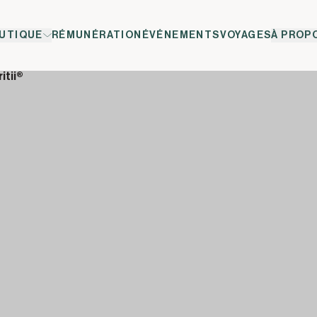
UTIQUE
RÉMUNÉRATION
ÉVÉNEMENTS
VOYAGES
À PROP
itii®