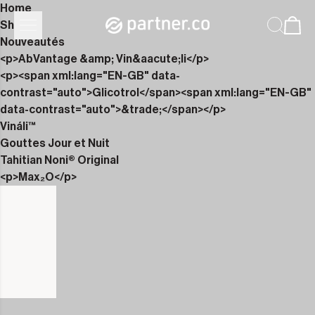
Home
Shop
Nouveautés
<p>AbVantage &amp; Vin&aacute;li</p>
<p><span xml:lang="EN-GB" data-
contrast="auto">Glicotrol</span><span xml:lang="EN-GB"
data-contrast="auto">&trade;</span></p>
Vináli™
Gouttes Jour et Nuit
Tahitian Noni® Original
<p>Max₂O</p>