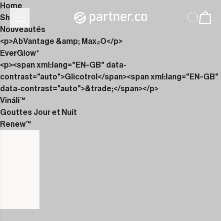
Home
Shop
Nouveautés
<p>AbVantage &amp; Max₂O</p>
EverGlow*
<p><span xml:lang="EN-GB" data-
contrast="auto">Glicotrol</span><span xml:lang="EN-GB"
data-contrast="auto">&trade;</span></p>
Vináli™
Gouttes Jour et Nuit
Renew™