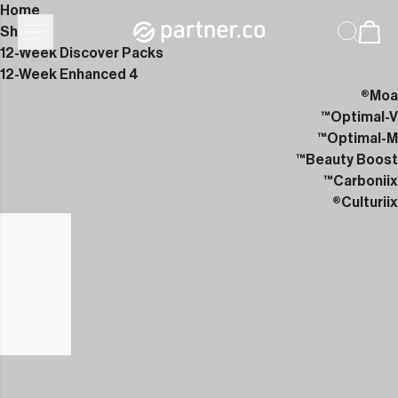
Home
Shop
12-Week Discover Packs
12-Week Enhanced 4
Moa®
Optimal-V™
Optimal-M™
Beauty Boost™
Carboniix™
Culturiix®