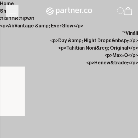
Home
Shop
השקות אחרונות
<p>AbVantage &amp; EverGlow</p>
Vináli™
<p>Day &amp; Night Drops&nbsp;</p>
<p>Tahitian Noni&reg; Original</p>
<p>Max₂O</p>
<p>Renew&trade;</p>