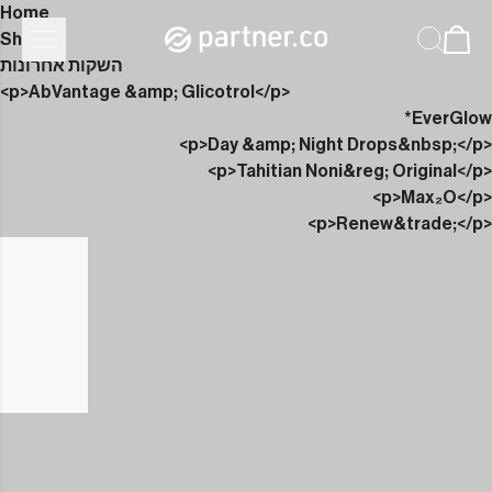
Home
Shop
השקות אחרונות
<p>AbVantage &amp; Glicotrol</p>
EverGlow*
<p>Day &amp; Night Drops&nbsp;</p>
<p>Tahitian Noni&reg; Original</p>
<p>Max₂O</p>
<p>Renew&trade;</p>