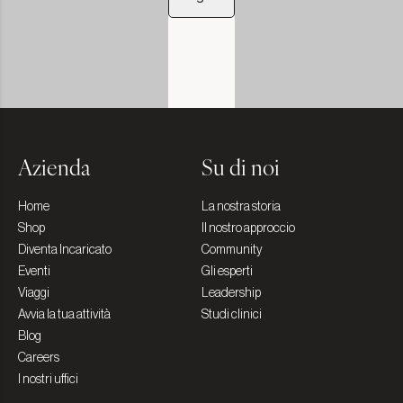
Azienda
Su di noi
Home
La nostra storia
Shop
Il nostro approccio
Diventa Incaricato
Community
Eventi
Gli esperti
Viaggi
Leadership
Avvia la tua attività
Studi clinici
Blog
Careers
I nostri uffici