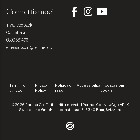
Connettiamoci
Invia feedback
Contattaci
0800 561476
emeasupport@partner.co
Termini di
Privacy
Politica di
Accessibilità
Impostazioni
utilizzo
Policy
reso
cookie
©2026 Partner.Co. Tutti i diritti riservati. | Partner.Co , NewAge ARIIX
Switzerland GmbH, Lindenstrasse 8, 6340 Baar, Svizzera