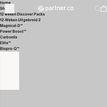
Home
Shop
12 weken Discover Packs
12-Weken Uitgebreid 2
Magnical-D™
Power Boost™
Carboniix
Elite™
Biopro-Q™