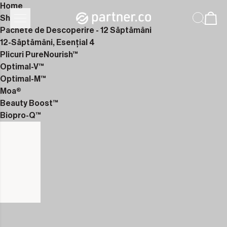
Home
Shop
Pachete de Descoperire - 12 Săptămâni
12-Săptămâni, Esențial 4
Plicuri PureNourish™
Optimal-V™
Optimal-M™
Moa®
Beauty Boost™
Biopro-Q™