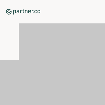
Home
Shop
Lansări noi
<p><span xml:lang="EN-GB" data-contrast="auto">Glicotr