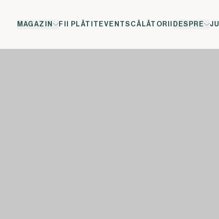
MAGAZIN
FII PLĂTIT
EVENTS
CĂLĂTORII
DESPRE
J
ol</span><span xml:lang="EN-GB" data-contrast="auto">&t