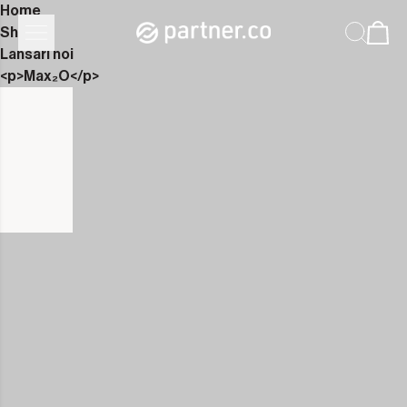
Home
Shop
Lansări noi
<p>Max₂O</p>