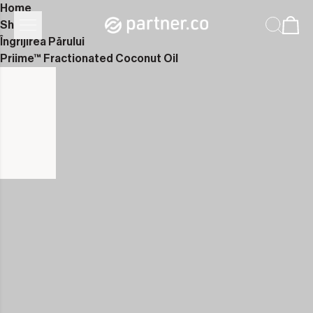
Home
Shop
Îngrijirea Părului
Priime™ Fractionated Coconut Oil