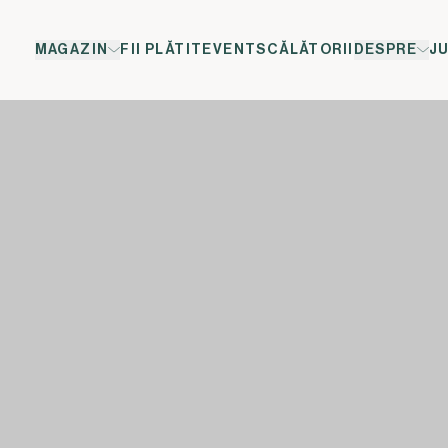
MAGAZIN
FII PLĂTIT
EVENTS
CĂLĂTORII
DESPRE
J