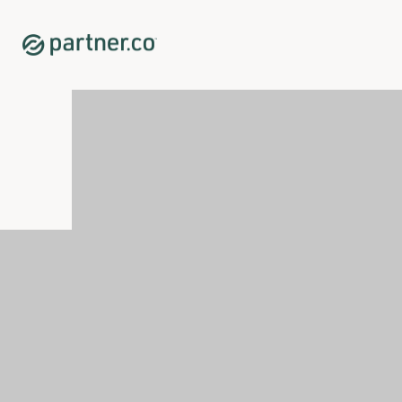
Home
Shop
Susținerea Sistemului Imunitar
Tahitian Noni® Original