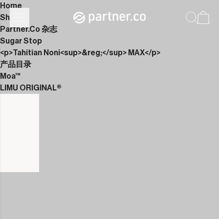
Home
Shop
Partner.Co 杂志
Sugar Stop
<p>Tahitian Noni<sup>&reg;</sup> MAX</p>
产品目录
Moa™
LIMU ORIGINAL®