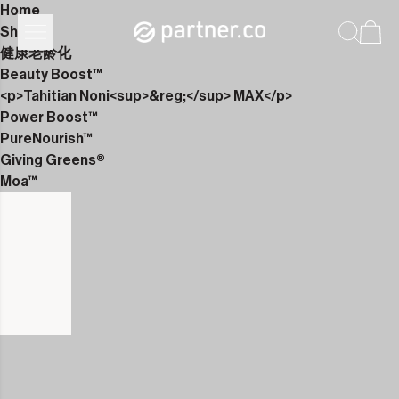
Home
Shop
健康老龄化
Beauty Boost™
<p>Tahitian Noni<sup>&reg;</sup> MAX</p>
Power Boost™
PureNourish™
Giving Greens®
Moa™