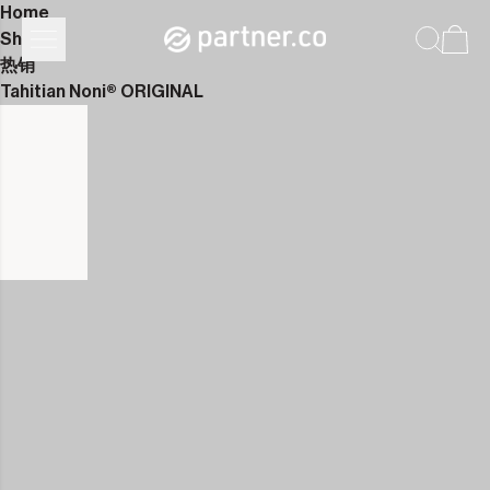
Home
Shop
热销
Tahitian Noni® ORIGINAL