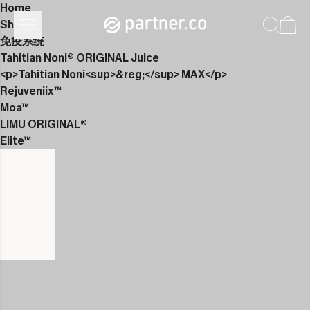
Home
Shop
免疫系统
Tahitian Noni® ORIGINAL Juice
<p>Tahitian Noni<sup>&reg;</sup> MAX</p>
Rejuveniix™
Moa™
LIMU ORIGINAL®
Elite™