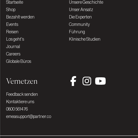
Startseite
Unsere Geschichte
Shop
Unser Ansatz
Bezahlt werden
Die Experten
Events
Community
Reisen
Führung
Los geht's
Klinische Studien
Journal
Careers
Globale Büros
Vernetzen
Feedback senden
Kontaktiere uns
0800 561476
emeasupport@partner.co