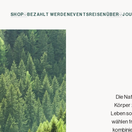
SHOP
BEZAHLT WERDEN
EVENTS
REISEN
ÜBER
JOU
Die Na
Körper z
Leben so 
wählen f
kombinie