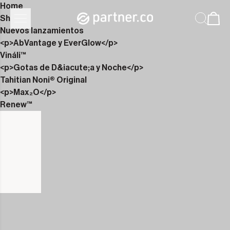
Home
Shop
Nuevos lanzamientos
<p>AbVantage y EverGlow</p>
Vináli™
<p>Gotas de D&iacute;a y Noche</p>
Tahitian Noni® Original
<p>Max₂O</p>
Renew™