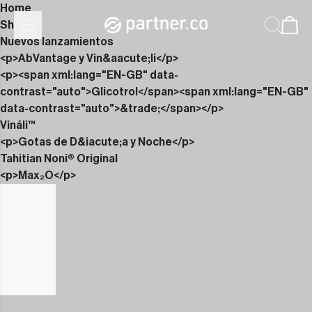
Home
Shop
Nuevos lanzamientos
<p>AbVantage y Vin&aacute;li</p>
<p><span xml:lang="EN-GB" data-
contrast="auto">Glicotrol</span><span xml:lang="EN-GB"
data-contrast="auto">&trade;</span></p>
Vináli™
<p>Gotas de D&iacute;a y Noche</p>
Tahitian Noni® Original
<p>Max₂O</p>