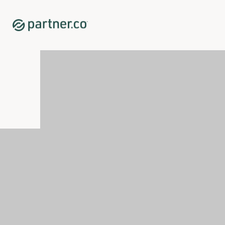
Home
Shop
Bienestar diario
EverGlow*