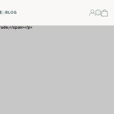
E
BLOG
rade;</span></p>