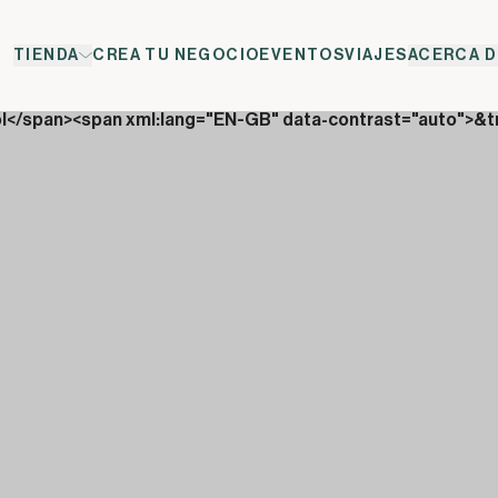
TIENDA
CREA TU NEGOCIO
EVENTOS
VIAJES
ACERCA D
ol</span><span xml:lang="EN-GB" data-contrast="auto">&t