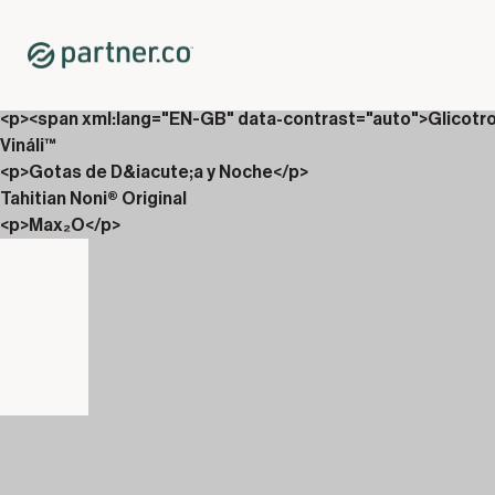
Home
Shop
Nuevos lanzamientos
Revista Partner.Co
<p><span xml:lang="EN-GB" data-contrast="auto">Glicotr
Vináli™
<p>Gotas de D&iacute;a y Noche</p>
Tahitian Noni® Original
<p>Max₂O</p>