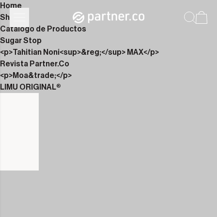
Home
Shop
Catálogo de Productos
Sugar Stop
<p>Tahitian Noni<sup>&reg;</sup> MAX</p>
Revista Partner.Co
<p>Moa&trade;</p>
LIMU ORIGINAL®