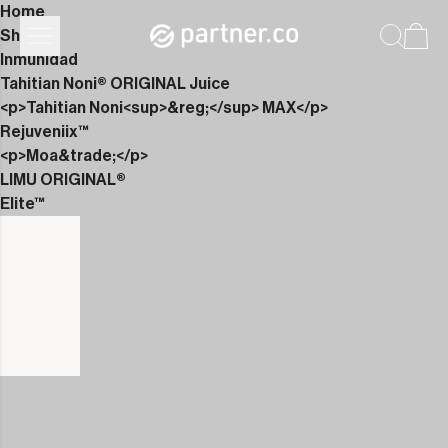
Home
Shop
Inmunidad
Tahitian Noni® ORIGINAL Juice
<p>Tahitian Noni<sup>&reg;</sup> MAX</p>
Rejuveniix™
<p>Moa&trade;</p>
LIMU ORIGINAL®
Elite™