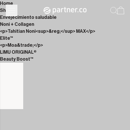
Home
Shop
Envejecimiento saludable
Noni + Collagen
<p>Tahitian Noni<sup>&reg;</sup> MAX</p>
Elite™
<p>Moa&trade;</p>
LIMU ORIGINAL®
Beauty Boost™