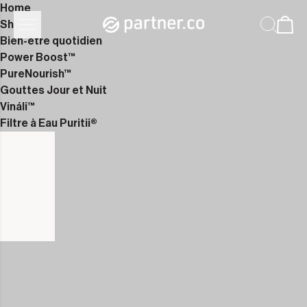
Home
Shop
Bien-être quotidien
Power Boost™
PureNourish™
Gouttes Jour et Nuit
Vináli™
Filtre à Eau Puritii®