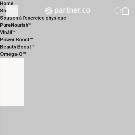
Home
Shop
Soutien à l'exercice physique
PureNourish™
Vináli™
Power Boost™
Beauty Boost™
Omega-Q™