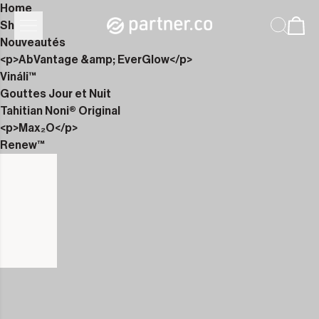
Home
Shop
Nouveautés
<p>AbVantage &amp; EverGlow</p>
Vináli™
Gouttes Jour et Nuit
Tahitian Noni® Original
<p>Max₂O</p>
Renew™