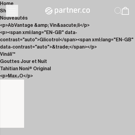
Home
Shop
Nouveautés
<p>AbVantage &amp; Vin&aacute;li</p>
<p><span xml:lang="EN-GB" data-
contrast="auto">Glicotrol</span><span xml:lang="EN-GB"
data-contrast="auto">&trade;</span></p>
Vináli™
Gouttes Jour et Nuit
Tahitian Noni® Original
<p>Max₂O</p>