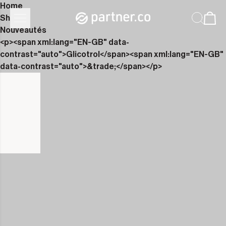
Home
Shop
Nouveautés
<p><span xml:lang="EN-GB" data-
contrast="auto">Glicotrol</span><span xml:lang="EN-GB"
data-contrast="auto">&trade;</span></p>