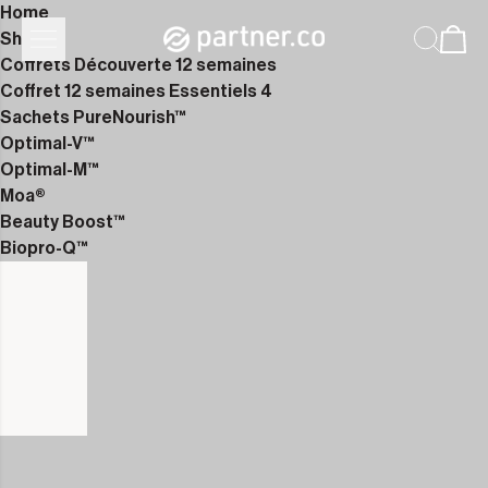
Home
Shop
Coffrets Découverte 12 semaines
Coffret 12 semaines Essentiels 4
Sachets PureNourish™
Optimal-V™
Optimal-M™
Moa®
Beauty Boost™
Biopro-Q™