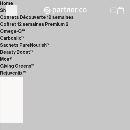
Home
Shop
Coffrets Découverte 12 semaines
Coffret 12 semaines Premium 2
Omega-Q™
Carboniix™
Sachets PureNourish™
Beauty Boost™
Moa®
Giving Greens™
Rejuveniix™