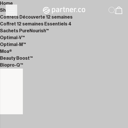
Home
Shop
Coffrets Découverte 12 semaines
Coffret 12 semaines Essentiels 4
Sachets PureNourish™
Optimal-V™
Optimal-M™
Moa®
Beauty Boost™
Biopro-Q™