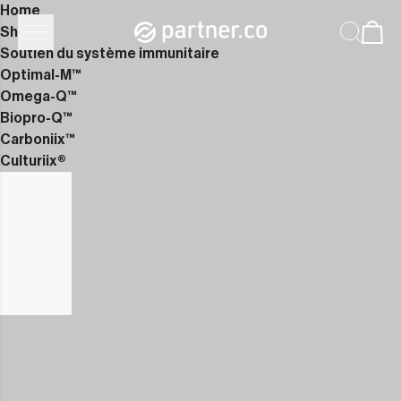
Home
Shop
Soutien du système immunitaire
Optimal-M™
Omega-Q™
Biopro-Q™
Carboniix™
Culturiix®