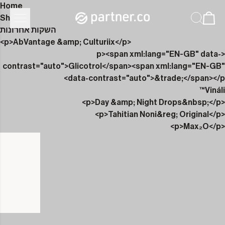
Home
Shop
השקות אחרונות
<p>AbVantage &amp; Culturiix</p>
<p><span xml:lang="EN-GB" data-
contrast="auto">Glicotrol</span><span xml:lang="EN-GB"
data-contrast="auto">&trade;</span></p>
Vináli™
<p>Day &amp; Night Drops&nbsp;</p>
<p>Tahitian Noni&reg; Original</p>
<p>Max₂O</p>