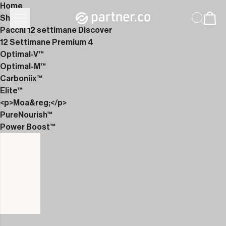
Home
Shop
Pacchi 12 settimane Discover
12 Settimane Premium 4
Optimal-V™
Optimal-M™
Carboniix™
Elite™
<p>Moa&reg;</p>
PureNourish™
Power Boost™