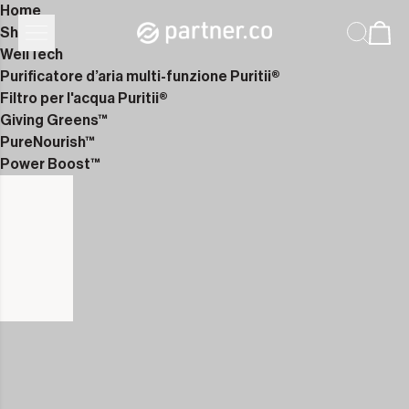
Home
Shop
WellTech
Purificatore d’aria multi-funzione Puritii®
Filtro per l'acqua Puritii®
Giving Greens™
PureNourish™
Power Boost™