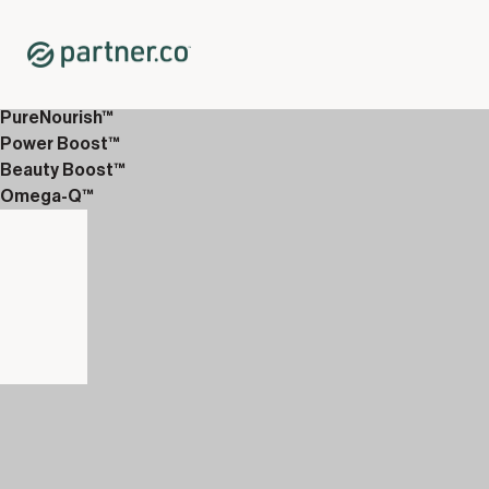
Home
Shop
Supporto immunitario
PureNourish™ in bustine monodose
PureNourish™
Power Boost™
Beauty Boost™
Omega-Q™