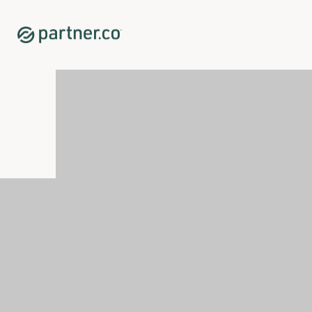
Home
Shop
Supporto immunitario
Tahitian Noni® Original