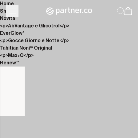
Home
Shop
Novità
<p>AbVantage e Glicotrol</p>
EverGlow*
<p>Gocce Giorno e Notte</p>
Tahitian Noni® Original
<p>Max₂O</p>
Renew™